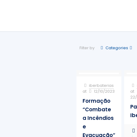
Filter by
Categories
iberbaterias
at
12/10/2023
at
22
Formação
Pa
“Combate
Ib
a Incêndios
e
Evacuação”