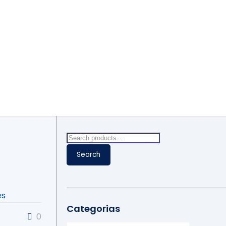
Home
Carregadores
Carga Normal (Wa)
Carga Normal (Wa)
Search
for:
Search
es
Categorias
0