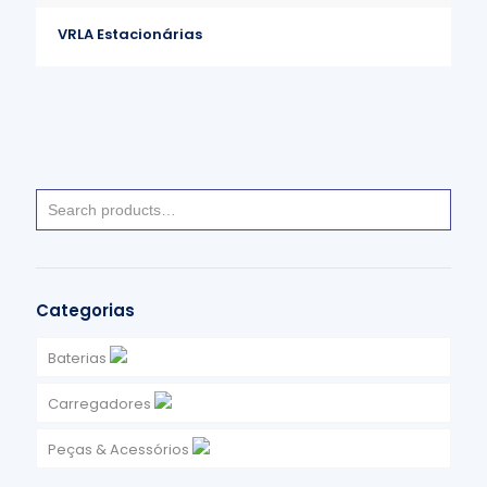
VRLA Estacionárias
Categorias
Baterias
Arranque Ligeiros, Pesados e Motociclos
Carregadores
Baterias de Lítio
Alta Frequência
Peças & Acessórios